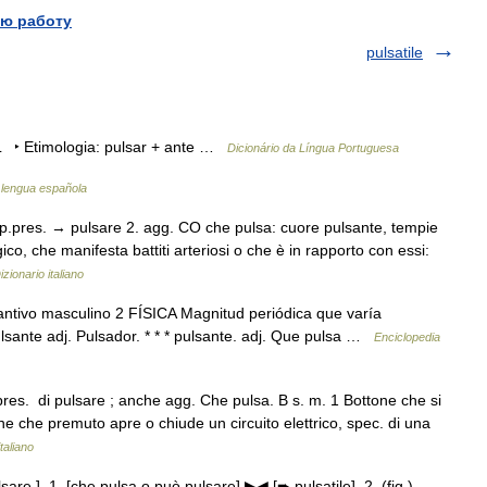
ю работу
pulsatile
L ‣ Etimologia: pulsar + ante …
Dicionário da Língua Portuguesa
a lengua española
 p.pres. → pulsare 2. agg. CO che pulsa: cuore pulsante, tempie
o, che manifesta battiti arteriosi o che è in rapporto con essi:
izionario italiano
ntivo masculino 2 FÍSICA Magnitud periódica que varía
lsante adj. Pulsador. * * * pulsante. adj. Que pulsa …
Enciclopedia
pres. di pulsare ; anche agg. Che pulsa. B s. m. 1 Bottone che si
 che premuto apre o chiude un circuito elettrico, spec. di una
taliano
are ]. 1. [che pulsa o può pulsare] ▶◀ [➨ pulsatile]. 2. (fig.)