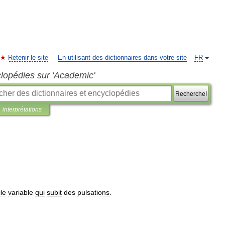
Retenir le site
En utilisant des dictionnaires dans votre site
FR
clopédies sur 'Academic'
Recherche!
interprétations
ile
variable
qui
subit
des
pulsations
.