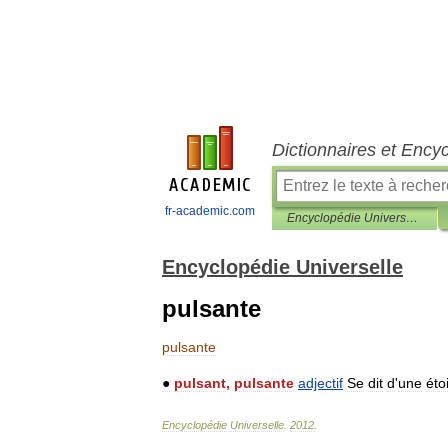
Dictionnaires et Ency
fr-academic.com
Encyclopédie Universelle
Encyclopédie Universelle
pulsante
pulsante
●
pulsant
,
pulsante
adjectif
Se
dit
d
'
une
éto
Encyclopédie
Universelle
.
2012
.