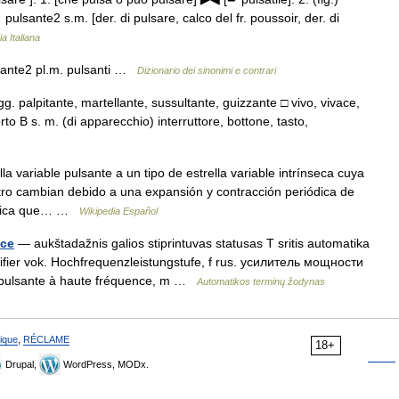
 pulsante2 s.m. [der. di pulsare, calco del fr. poussoir, der. di
a Italiana
lsante2 pl.m. pulsanti …
Dizionario dei sinonimi e contrari
g. palpitante, martellante, sussultante, guizzante □ vivo, vivace,
 B s. m. (di apparecchio) interruttore, bottone, tasto,
a variable pulsante a un tipo de estrella variable intrínseca cuya
ctro cambian debido a una expansión y contracción periódica de
gnifica que… …
Wikipedia Español
nce
— aukštadažnis galios stiprintuvas statusas T sritis automatika
ifier vok. Hochfrequenzleistungstufe, f rus. усилитель мощности
e pulsante à haute fréquence, m …
Automatikos terminų žodynas
ique
,
RÉCLAME
18+
Drupal,
WordPress, MODx.