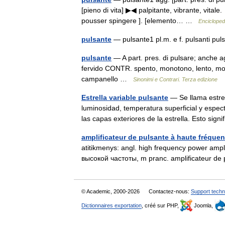
[pieno di vita] ▶◀ palpitante, vibrante, vitale.
pousser spingere ]. [elemento… …
Enciclopedi
pulsante
— pulsante1 pl.m. e f. pulsanti pu
pulsante
— A part. pres. di pulsare; anche ag
fervido CONTR. spento, monotono, lento, morto
campanello …
Sinonimi e Contrari. Terza edizione
Estrella variable pulsante
— Se llama estrell
luminosidad, temperatura superficial y espe
las capas exteriores de la estrella. Esto si
amplificateur de pulsante à haute fréque
atitikmenys: angl. high frequency power ampl
высокой частоты, m pranc. amplificateur d
© Academic, 2000-2026
Contactez-nous:
Support techn
Dictionnaires exportation
, créé sur PHP,
Joomla,